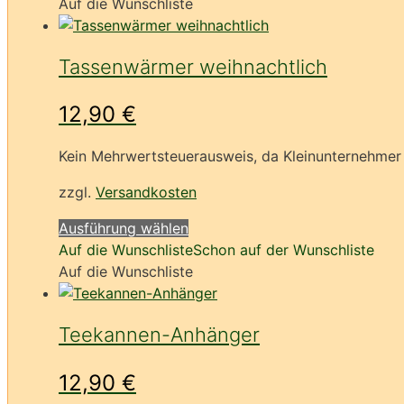
Auf die Wunschliste
Tassenwärmer weihnachtlich
12,90
€
Kein Mehrwertsteuerausweis, da Kleinunternehmer 
zzgl.
Versandkosten
Dieses
Ausführung wählen
Produkt
Auf die Wunschliste
Schon auf der Wunschliste
weist
Auf die Wunschliste
mehrere
Varianten
Teekannen-Anhänger
auf.
Die
12,90
€
Optionen
können