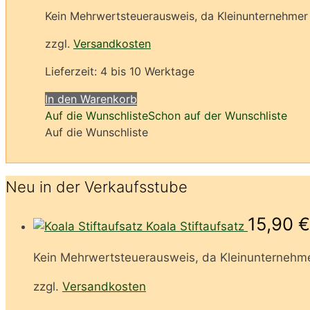
auf
Kein Mehrwertsteuerausweis, da Kleinunternehmer 
der
zzgl.
Versandkosten
Produktseite
gewählt
Lieferzeit:
4 bis 10 Werktage
werden
In den Warenkorb
Auf die Wunschliste
Schon auf der Wunschliste
Auf die Wunschliste
Neu in der Verkaufsstube
15,90
€
Koala Stiftaufsatz
Kein Mehrwertsteuerausweis, da Kleinunternehme
zzgl.
Versandkosten