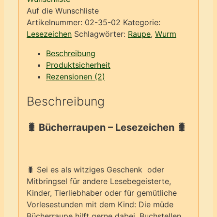
Menge
Auf die Wunschliste
Artikelnummer:
02-35-02
Kategorie:
Lesezeichen
Schlagwörter:
Raupe
,
Wurm
Beschreibung
Produktsicherheit
Rezensionen (2)
Beschreibung
🐛 Bücherraupen – Lesezeichen 🐛
🐛 Sei es als witziges Geschenk oder
Mitbringsel für andere Lesebegeisterte,
Kinder, Tierliebhaber oder für gemütliche
Vorlesestunden mit dem Kind: Die müde
Bücherraupe hilft gerne dabei, Buchstellen