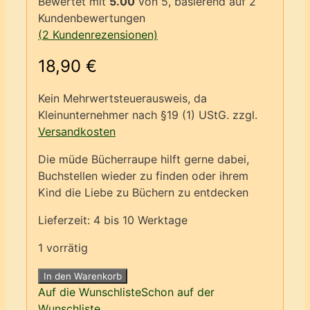
Bewertet mit
5.00
von 5, basierend auf
2
Kundenbewertungen
(
2
Kundenrezensionen)
18,90
€
Kein Mehrwertsteuerausweis, da
Kleinunternehmer nach §19 (1) UStG.
zzgl.
Versandkosten
Die müde Bücherraupe hilft gerne dabei,
Buchstellen wieder zu finden oder ihrem
Kind die Liebe zu Büchern zu entdecken
Lieferzeit:
4 bis 10 Werktage
1 vorrätig
Bücher-
In den Warenkorb
Raupe
Auf die Wunschliste
Schon auf der
grün
Wunschliste