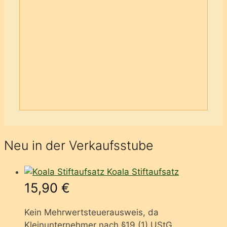
zzgl.
Versandkosten
Lieferzeit:
4 bis 10 Werktage
In den Warenkorb
Auf die Wunschliste
Schon auf der
Wunschliste
Auf die Wunschliste
Neu in der Verkaufsstube
Koala Stiftaufsatz
15,90
€
Kein Mehrwertsteuerausweis, da
Kleinunternehmer nach §19 (1) UStG.