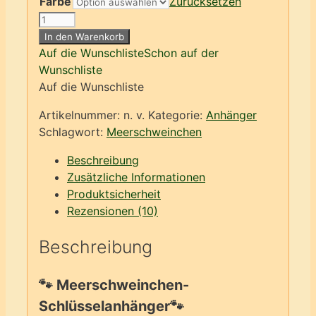
Farbe
Zurücksetzen
Meerschweinchen-
Anhänger
In den Warenkorb
Menge
Auf die Wunschliste
Schon auf der
Wunschliste
Auf die Wunschliste
Artikelnummer:
n. v.
Kategorie:
Anhänger
Schlagwort:
Meerschweinchen
Beschreibung
Zusätzliche Informationen
Produktsicherheit
Rezensionen (10)
Beschreibung
🐾 Meerschweinchen-
Schlüsselanhänger🐾