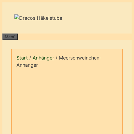
Zum
Inhalt
springen
Menü
Start
/
Anhänger
/ Meerschweinchen-
Anhänger