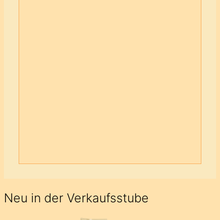
15,90
€
Kein Mehrwertsteuerausweis, da
Kleinunternehmer nach §19 (1) UStG.
zzgl.
Versandkosten
Lieferzeit:
4 bis 10 Werktage
In den Warenkorb
Auf die Wunschliste
Schon auf der
Wunschliste
Auf die Wunschliste
Neu in der Verkaufsstube